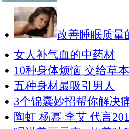
改善睡眠质量
女人补气血的中药材
10种身体烦恼 交给草
五种身材最吸引男人
3个锦囊妙招帮你解决
陶虹 杨幂 李艾 代言201