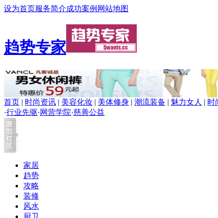
设为首页
服务简介
成功案例
网站地图
趋势专家
首页
|
时尚资讯
|
美容化妆
|
美体修身
|
潮流装备
|
魅力女人
|
时
·
行业先驱
·
网营学院
·
慈善公益
家居
趋势
攻略
装修
风水
厨卫