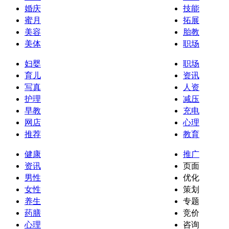
婚庆
技能
蜜月
拓展
美容
胎教
美体
职场
妇婴
职场
育儿
资讯
写真
人资
护理
减压
早教
充电
网店
心理
推荐
教育
健康
推广
资讯
页面
男性
优化
女性
策划
养生
专题
药膳
竞价
心理
咨询