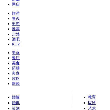
网店
旅游
景观
出游
推荐
户外
酒吧
KTV
美食
餐厅
美食
药膳
素食
攻略
网购
婚嫁
教育
婚典
应试
策划
艺术