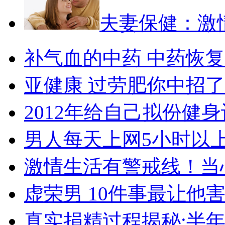
夫妻保健：激
补气血的中药 中药恢
亚健康 过劳肥你中招
2012年给自己拟份健
男人每天上网5小时以
激情生活有警戒线！当
虚荣男 10件事最让他
真实捐精过程揭秘:半