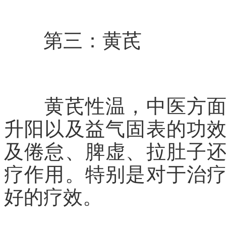
第三：黄芪
黄芪性温，中医方面认
升阳以及益气固表的功
及倦怠、脾虚、拉肚子
疗作用。特别是对于治
好的疗效。