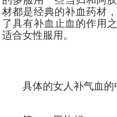
材都是经典的补血药材
了具有补血止血的作用
适合女性服用。
具体的女人补气血的