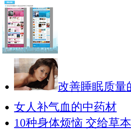
改善睡眠质量
女人补气血的中药材
10种身体烦恼 交给草