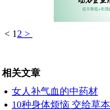
<
1
2
>
相关文章
女人补气血的中药材
10种身体烦恼 交给草