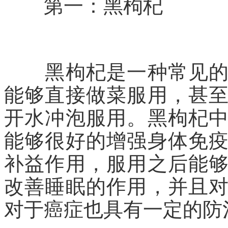
第一：黑枸杞
黑枸杞是一种常见的中
能够直接做菜服用，甚
开水冲泡服用。黑枸杞
能够很好的增强身体免
补益作用，服用之后能
改善睡眠的作用，并且
对于癌症也具有一定的防