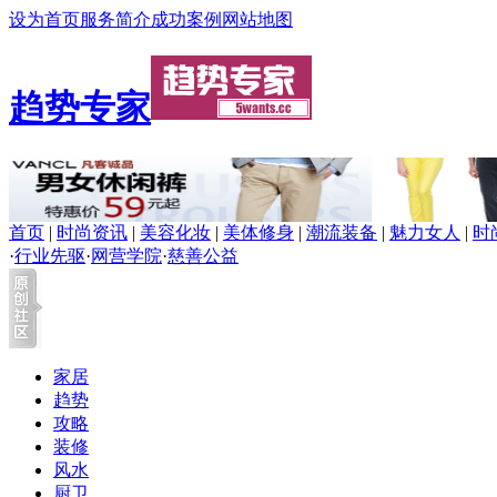
设为首页
服务简介
成功案例
网站地图
趋势专家
首页
|
时尚资讯
|
美容化妆
|
美体修身
|
潮流装备
|
魅力女人
|
时
·
行业先驱
·
网营学院
·
慈善公益
家居
趋势
攻略
装修
风水
厨卫