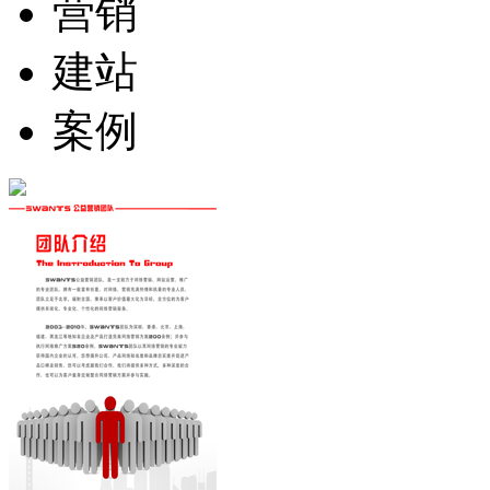
营销
建站
案例