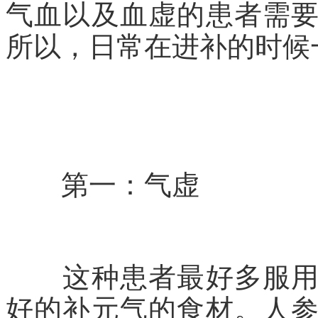
气血以及血虚的患者需
所以，日常在进补的时候
第一：气虚
这种患者最好多服用一
好的补元气的食材。人