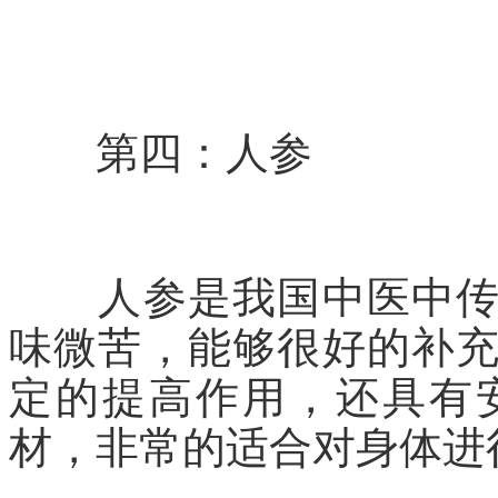
第四：人参
人参是我国中医中传统
味微苦，能够很好的补
定的提高作用，还具有
材，非常的适合对身体进