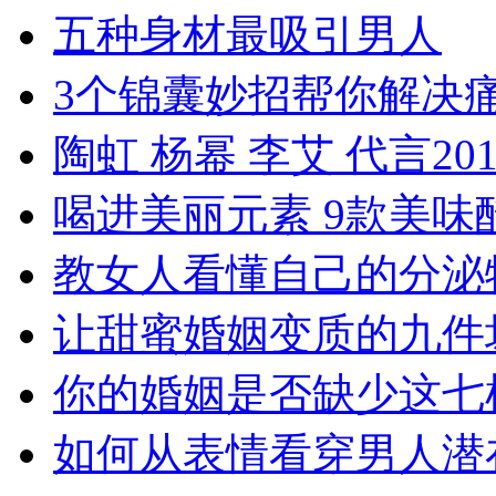
五种身材最吸引男人
3个锦囊妙招帮你解决
陶虹 杨幂 李艾 代言20
喝进美丽元素 9款美味
教女人看懂自己的分泌
让甜蜜婚姻变质的九件
你的婚姻是否缺少这七
如何从表情看穿男人潜