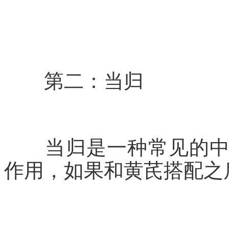
第二：当归
当归是一种常见的中药
作用，如果和黄芪搭配之